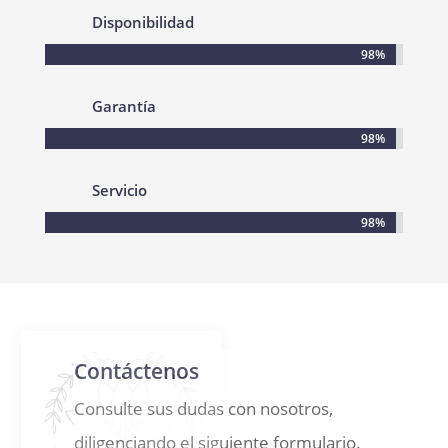
Disponibilidad
98%
98%
Garantía
98%
98%
Servicio
98%
98%
Contáctenos
Consulte sus dudas con nosotros,
diligenciando el siguiente formulario.