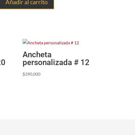
Añadir al carrito
Ancheta
20
personalizada # 12
$
390,000