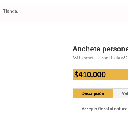
Tienda.
Ancheta persona
SKU:
ancheta personalizada #32
$
410,000
Descripción
Val
Arreglo floral al natur