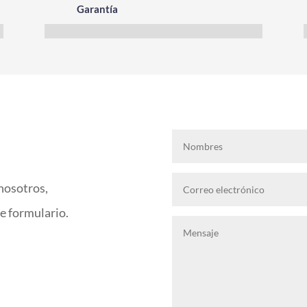
Garantía
nosotros,
te formulario.