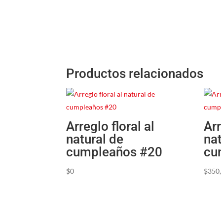
Productos relacionados
Arreglo floral al
Arr
natural de
na
cumpleaños #20
cu
$
0
$
350