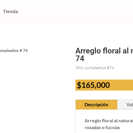
Tienda.
Arreglo floral a
 cumpleaños # 74
74
SKU:
cumpleaños #74
$
165,000
Descripción
Val
Arreglo floral al natur
rosadas o fucsias