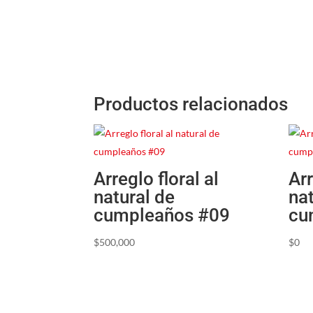
Productos relacionados
Arreglo floral al
Arr
natural de
na
cumpleaños #09
cu
$
500,000
$
0