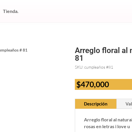
Tienda.
Arreglo floral a
 cumpleaños # 81
81
SKU:
cumpleaños #81
$
470,000
Descripción
Val
Arreglo floral al natur
rosas en letras i love u