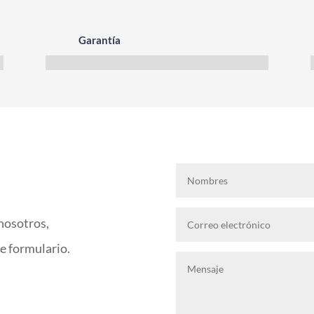
Garantía
nosotros,
te formulario.