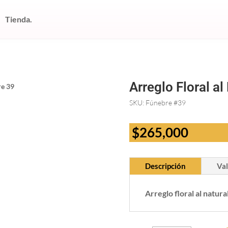
Tienda.
Arreglo Floral a
re 39
SKU:
Fúnebre #39
$
265,000
Descripción
Val
Arreglo floral al natur