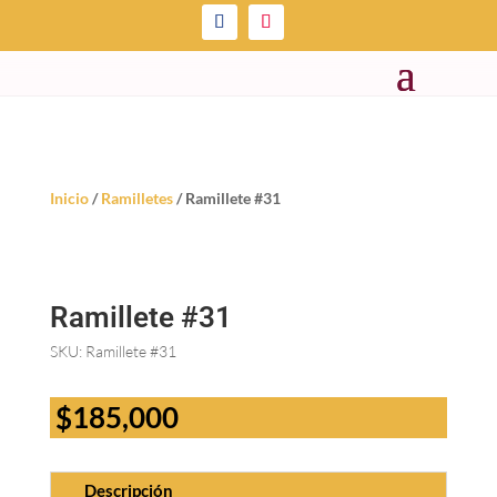
Inicio
/
Ramilletes
/ Ramillete #31
Ramillete #31
SKU:
Ramillete #31
$
185,000
Descripción